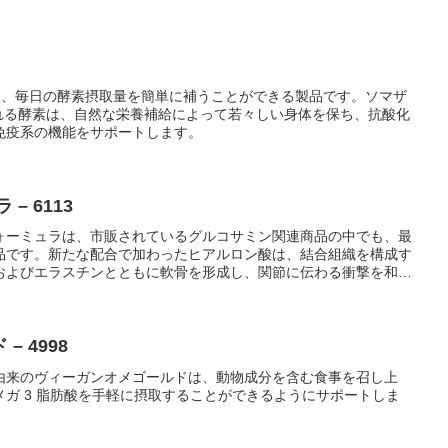
 ™️) は、毎日の酵素摂取量を簡単に補うことができる製品です。ソマザ
 に含まれる酵素は、自然な栄養補給によって若々しい身体を保ち、抗酸化
免疫系の機能をサポートします。
– 6113
ォーミュラは、市販されているグルコサミン関連商品の中でも、最
品です。新たな配合で加わったヒアルロン酸は、結合組織を構成す
およびエラスチンとともに軟骨を形成し、関節に伝わる衝撃を和ら
る働きがあります。
 4998
由来のヴィーガンオメゴールドは、動物成分を含む食事を召し上
ガ 3 脂肪酸を手軽に摂取することができるようにサポートしま