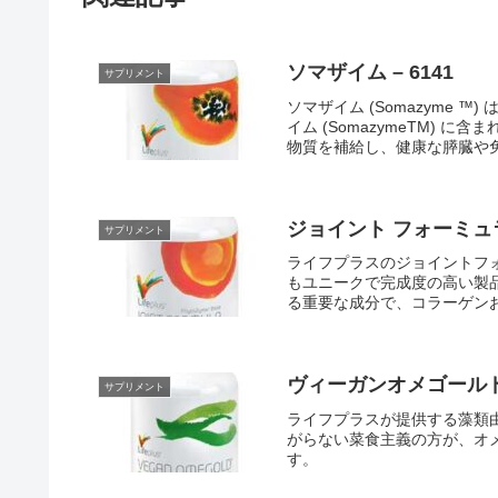
ソマザイム – 6141
サプリメント
ソマザイム (Somazyme
イム (SomazymeTM)
物質を補給し、健康な膵臓や
ジョイント フォーミュラ 
サプリメント
ライフプラスのジョイントフ
もユニークで完成度の高い製
る重要な成分で、コラーゲン
げ、関節の動きを滑らかにす
ヴィーガンオメゴールド –
サプリメント
ライフプラスが提供する藻類
がらない菜食主義の方が、オメ
す。