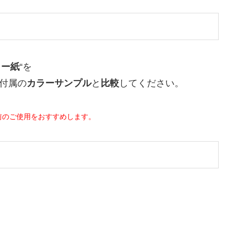
ター紙
“を
付属の
カラーサンプル
と
比較
してください。
前のご使用をおすすめします。