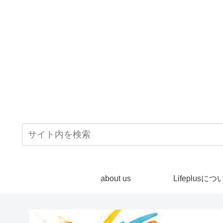
about us
Lifeplusにつ